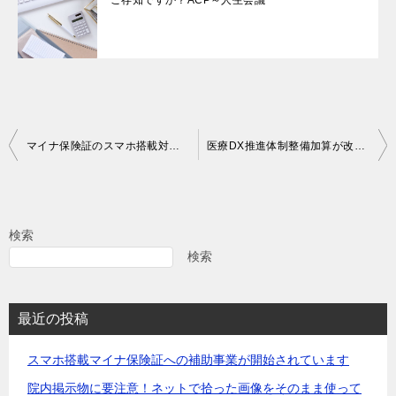
ご存知ですか？ACP～人生会議
投
マイナ保険証のスマホ搭載対応についてご検討ください
医療DX推進体制整備加算が改正されました
稿
ナ
ビ
検索
ゲ
検索
ー
シ
最近の投稿
ョ
スマホ搭載マイナ保険証への補助事業が開始されています
ン
院内掲示物に要注意！ネットで拾った画像をそのまま使って